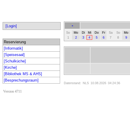
-
[Login]
So
Mo
Di
Mi
Do
Fr
Sa
So
Mo
1
2
3
4
5
6
7
8
9
Reservierung
[Informatik]
[Speisesaal]
[Schulküche]
[Kirche]
[Bibliothek MS & AHS]
[Besprechungsraum]
Datenstand: NLS 10.08.2026 04:24:36
Version 4711