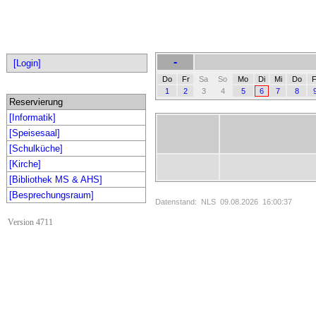
-
[Login]
Do
Fr
Sa
So
Mo
Di
Mi
Do
F
1
2
3
4
5
6
7
8
Reservierung
[Informatik]
[Speisesaal]
[Schulküche]
[Kirche]
[Bibliothek MS & AHS]
[Besprechungsraum]
Datenstand: NLS 09.08.2026 16:00:37
Version 4711