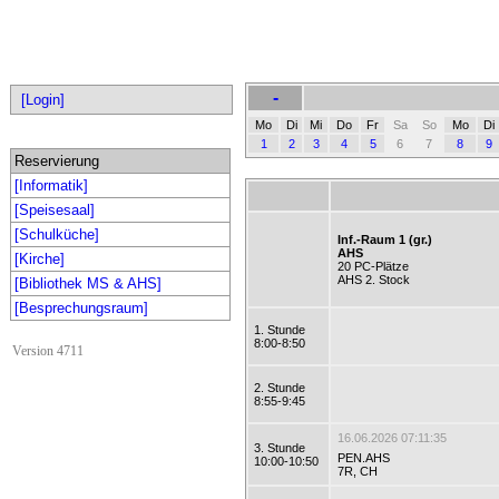
-
[Login]
Mo
Di
Mi
Do
Fr
Sa
So
Mo
Di
1
2
3
4
5
6
7
8
9
Reservierung
[Informatik]
[Speisesaal]
[Schulküche]
Inf.-Raum 1 (gr.)
AHS
[Kirche]
20 PC-Plätze
AHS 2. Stock
[Bibliothek MS & AHS]
[Besprechungsraum]
1. Stunde
8:00-8:50
Version 4711
2. Stunde
8:55-9:45
16.06.2026 07:11:35
3. Stunde
PEN.AHS
10:00-10:50
7R, CH