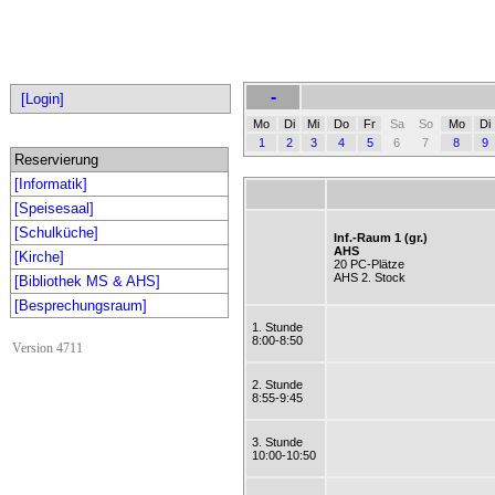
-
[Login]
Mo
Di
Mi
Do
Fr
Sa
So
Mo
Di
1
2
3
4
5
6
7
8
9
Reservierung
[Informatik]
[Speisesaal]
[Schulküche]
Inf.-Raum 1 (gr.)
AHS
[Kirche]
20 PC-Plätze
AHS 2. Stock
[Bibliothek MS & AHS]
[Besprechungsraum]
1. Stunde
8:00-8:50
Version 4711
2. Stunde
8:55-9:45
3. Stunde
10:00-10:50