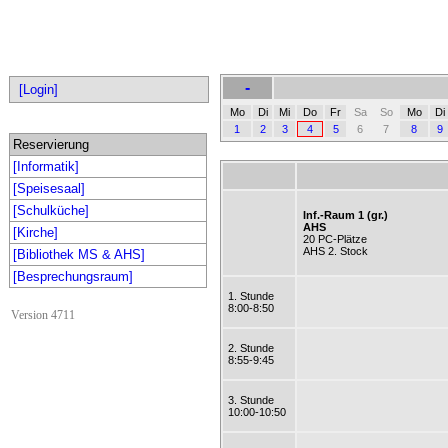
-
[Login]
Mo
Di
Mi
Do
Fr
Sa
So
Mo
Di
1
2
3
4
5
6
7
8
9
Reservierung
[Informatik]
[Speisesaal]
[Schulküche]
Inf.-Raum 1 (gr.)
AHS
[Kirche]
20 PC-Plätze
AHS 2. Stock
[Bibliothek MS & AHS]
[Besprechungsraum]
1. Stunde
8:00-8:50
Version 4711
2. Stunde
8:55-9:45
3. Stunde
10:00-10:50