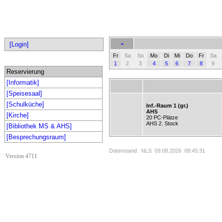
-
[Login]
Fr
Sa
So
Mo
Di
Mi
Do
Fr
Sa
1
2
3
4
5
6
7
8
9
Reservierung
[Informatik]
[Speisesaal]
[Schulküche]
Inf.-Raum 1 (gr.)
AHS
[Kirche]
20 PC-Plätze
AHS 2. Stock
[Bibliothek MS & AHS]
[Besprechungsraum]
Datenstand: NLS 09.08.2026 09:45:31
Version 4711