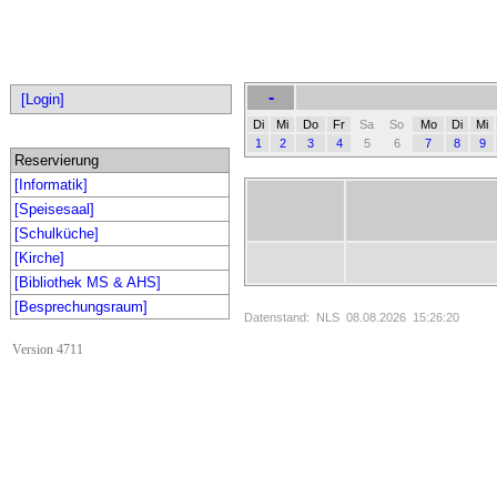
-
[Login]
Di
Mi
Do
Fr
Sa
So
Mo
Di
Mi
1
2
3
4
5
6
7
8
9
Reservierung
[Informatik]
[Speisesaal]
[Schulküche]
[Kirche]
[Bibliothek MS & AHS]
[Besprechungsraum]
Datenstand: NLS 08.08.2026 15:26:20
Version 4711