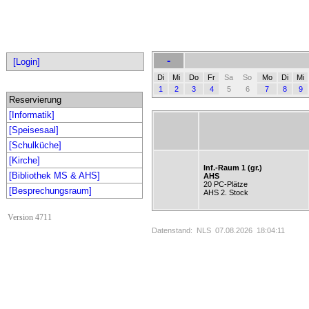
-
[Login]
Di
Mi
Do
Fr
Sa
So
Mo
Di
Mi
1
2
3
4
5
6
7
8
9
Reservierung
[Informatik]
[Speisesaal]
[Schulküche]
[Kirche]
Inf.-Raum 1 (gr.)
[Bibliothek MS & AHS]
AHS
20 PC-Plätze
[Besprechungsraum]
AHS 2. Stock
Version 4711
Datenstand: NLS 07.08.2026 18:04:11