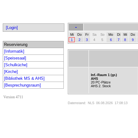
-
[Login]
Mi
Do
Fr
Sa
So
Mo
Di
Mi
Do
1
2
3
4
5
6
7
8
9
Reservierung
[Informatik]
[Speisesaal]
[Schulküche]
[Kirche]
Inf.-Raum 1 (gr.)
[Bibliothek MS & AHS]
AHS
20 PC-Plätze
[Besprechungsraum]
AHS 2. Stock
Version 4711
Datenstand: NLS 06.08.2026 17:08:13