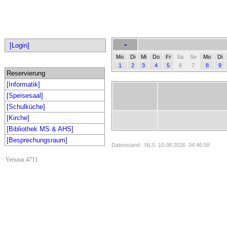
-
[Login]
Mo
Di
Mi
Do
Fr
Sa
So
Mo
Di
1
2
3
4
5
6
7
8
9
Reservierung
[Informatik]
[Speisesaal]
[Schulküche]
[Kirche]
[Bibliothek MS & AHS]
[Besprechungsraum]
Datenstand: NLS 10.08.2026 04:46:58
Version 4711