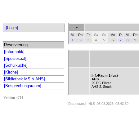
-
[Login]
Mi
Do
Fr
Sa
So
Mo
Di
Mi
Do
1
2
3
4
5
6
7
8
9
Reservierung
[Informatik]
[Speisesaal]
[Schulküche]
[Kirche]
Inf.-Raum 1 (gr.)
[Bibliothek MS & AHS]
AHS
20 PC-Plätze
[Besprechungsraum]
AHS 2. Stock
Version 4711
Datenstand: NLS 08.08.2026 08:43:30